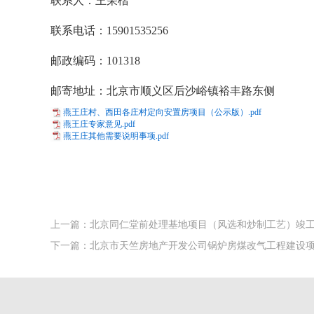
联系人：王荣楷
联系电话
：15901535256
邮政编码
：101318
邮寄地
址：北京市顺义区后沙峪镇裕丰路东侧
燕王庄村、西田各庄村定向安置房项目（公示版）.pdf
燕王庄专家意见.pdf
燕王庄其他需要说明事项.pdf
上一篇：北京同仁堂前处理基地项目（风选和炒制工艺）竣
下一篇：北京市天竺房地产开发公司锅炉房煤改气工程建设