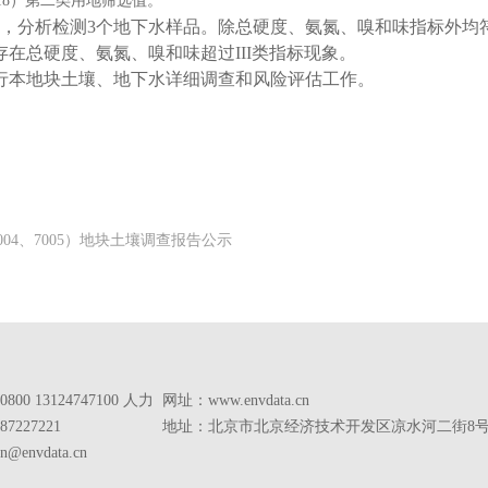
018）第二类用地筛选值。
，分析检测3个地下水样品。
除总硬度、氨氮、嗅和味指标外均符合《地
在总硬度、氨氮、嗅和味超过III类指标现象。
行本地块土壤、地下水详细调查和风险评估工作。
7004、7005）地块土壤调查报告公示
800 13124747100 人力
网址：www.envdata.cn
7227221
地址：北京市北京经济技术开发区凉水河二街8号
@envdata.cn