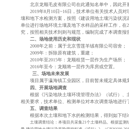
北京龙顺毛皮有限公司在此通知名单中，因此开
2019
年8月10日~16日，技术单位有关技术人
壤和地下水检测方案，按照《建设用地土壤污染状况调查与风
单位进行场地环境土壤及地下水样品的采样工作，在2
究，按照相关技术到则与规范，编制完成了本调查报
二、场地使用历史和现状
2008
年之前：属于北京雪莲羊绒有限公司宿舍；
2009
年：拆除原有建筑，重建；
2010
年至2015年：龙顺租赁一层作为生产场所；
2016
年至今：龙顺将一层作为库房或空置。
三、场地未来发展
项目属于瀛海镇工业园区，目前暂未规定具体规
四、开展场地调查
根据《污染地块土壤环境管理办法》（试行）、北
相关要求，技术单位、检测单位对本次调查场地进行
五、调查结果
根据本次土壤和地下水的检测结果，得到如下结
土壤调查结论：本项目共采集21个土壤样品。根据监