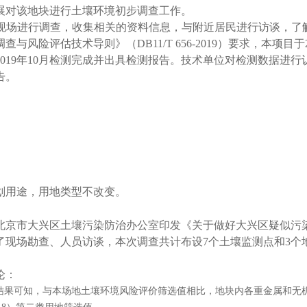
展对该地块进行土壤环境初步调查工作。
员对现场进行调查，收集相关的资料信息，与附近居民进行访谈，
险评估技术导则》（DB11/T 656-2019）要求，本项目于2
019年10月检测完成并出具检测报告。技术单位对检测数据进
告。
划用途，用地类型不改变。
京市大兴区土壤污染防治办公室印发《关于做好大兴区疑似污染地
了现场勘查、人员访谈，本次调查共计布设7个土壤监测点和3个
论：
测结果可知，与本场地土壤环境风险评价筛选值相比，地块内各重金属和无