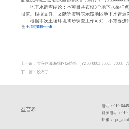
量 建设用地土壤污染风险管控标准（试行）》（GB36600-2
地下水调查结论：本项目共布设3个地下水采样点
限值
。根据文件、文献等资料表示该地区地下水普遍存
根据本次土壤环境初步调查工作可知，不需要进
土壤初调报告.pdf
上一篇：大兴区瀛海镇区级统筹（YZ00-0803-7002、7003、
下一篇：没有了
电话：010-84450
益普希
资源电话：010-8
邮箱：epc_admin